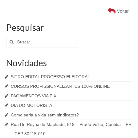
CONTRIBUIÇÃO ASSISTENCIAL
Voltar
CONTRIBUIÇÃO SINDICAL
Pesquisar
MODELOS DE ACORDOS
RESCISÃO DE CONTRATO
NOTÍCIAS
Novidades
O BREQUE
SITRO EDITAL PROCESSO ELEITORAL
CONTATO
CURSOS PROFISSIONALIZANTES 100% ONLINE
PAGAMENTOS VIA PIX
DÚVIDAS
DIA DO MOTORISTA
Como seria a vida sem sindicatos?
Rua Dr. Reynaldo Machado, 519 – Prado Velho, Curitiba – PR
– CEP 80215-010