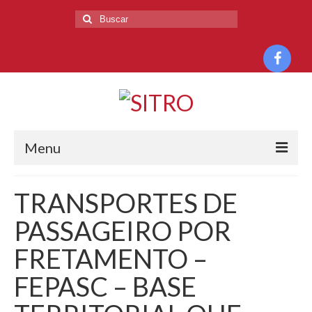
Menu
HOME
TRANSPORTES DE
O SINDICATO
PASSAGEIRO POR
HISTÓRIA
FRETAMENTO –
DIRETORIA
FEPASC – BASE
BASE TERRITORIAL