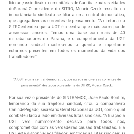
liderançassindicais e comunitárias de Curitiba e outras cidades
CONTRIBUIÇÃO ASSISTENCIAL
doParaná.O presidente do SITRO, Moacir Czeck ressaltou a
importânciado sindicato se filiar a uma central democrática,
CONTRIBUIÇÃO SINDICAL
que agregadiversas correntes de pensamento. “A diretoria do
SITROentendeu que a UGT é a central que mais corresponde
MODELOS DE ACORDOS
aosnossos anseios. Temos uma base com mais de 40
miltrabalhadores no Paraná, e o comportamento da UGT
RESCISÃO DE CONTRATO
nomundo sindical mostrou-nos o quanto é importante
estarmos presentes em todos os momentos da vida dos
NOTÍCIAS
trabalhadores”
O BREQUE
“A UGT é uma central democrática, que agrega as diversas correntes de
CONTATO
pensamento”, destacou o presidente do SITRO, Moacir Czeck.
DÚVIDAS
Por sua vez o presidente do SINTRAMOC, José Paulo Bonfim,
lembrando da sua trajetória sindical, citou o companheiro
CanindéPegado, secretário Geral Nacional da UGT, com o qual
combateu lado a lado em diversas lutas sindicais. “A filiação à
UGT vem nummomento decisivo para todos nós,
comprometidos com as verdadeiras causas trabalhistas. E a
UGT está disponível aos filiados, em todas as lutas sindicais. O