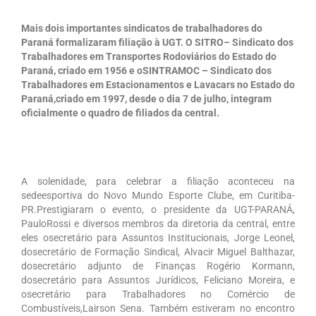
SITRO NA UGT
Mais dois importantes sindicatos de trabalhadores do
Paraná formalizaram filiação à UGT. O SITRO– Sindicato dos
ASSOCIE-SE
Trabalhadores em Transportes Rodoviários do Estado do
Paraná, criado em 1956 e oSINTRAMOC – Sindicato dos
SERVIÇOS
Trabalhadores em Estacionamentos e Lavacars no Estado do
Paraná,criado em 1997, desde o dia 7 de julho, integram
ASSESSORIA JURÍDICA
oficialmente o quadro de filiados da central.
CURSOS DE FORMAÇÃO PROFISSIONAL
ACORDOS COLETIVOS
A solenidade, para celebrar a filiação aconteceu na
CONVENÇÕES COLETIVAS
sedeesportiva do Novo Mundo Esporte Clube, em Curitiba-
PR.Prestigiaram o evento, o presidente da UGT-PARANÁ,
EMPRESA
PauloRossi e diversos membros da diretoria da central, entre
eles osecretário para Assuntos Institucionais, Jorge Leonel,
CADASTRO DE EMPRESAS
dosecretário de Formação Sindical, Alvacir Miguel Balthazar,
dosecretário adjunto de Finanças Rogério Kormann,
COBRANÇA REGISTRADA
dosecretário para Assuntos Jurídicos, Feliciano Moreira, e
osecretário para Trabalhadores no Comércio de
CONCILIAÇÃO PRÉVIA
Combustíveis,Lairson Sena. Também estiveram no encontro