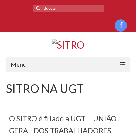
Menu
HOME
SITRO NA UGT
O SINDICATO
HISTÓRIA
O SITRO é filiado a UGT – UNIÃO
DIRETORIA
GERAL DOS TRABALHADORES
BASE TERRITORIAL