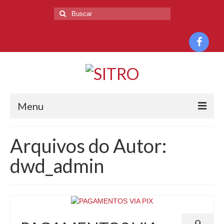
Menu
HOME
Arquivos do Autor:
O SINDICATO
dwd_admin
HISTÓRIA
DIRETORIA
BASE TERRITORIAL
9