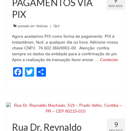
PAGAMENTOS VIA
SITRO NA UGT
NOV 2023
PIX
ASSOCIE-SE
postado em:
Notícias
|
0
SERVIÇOS
Agora aceitamos PIX como forma de pagamento. PIX é
instantâneo, fácil, a qualquer dia ou hora. Adicione nossa
ASSESSORIA JURÍDICA
chave CNPJ: 76.602.366/0001-00 Atenção: confira
sempre os dados da entidade para a confirmação do pix.
CURSOS DE FORMAÇÃO PROFISSIONAL
Após a realização da transação favor enviar …
Conteúdo
ACORDOS COLETIVOS
Facebook
Twitter
Share
CONVENÇÕES COLETIVAS
EMPRESA
CADASTRO DE EMPRESAS
COBRANÇA REGISTRADA
9
Rua Dr. Reynaldo
CONCILIAÇÃO PRÉVIA
FEV 2017