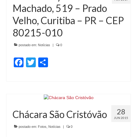
Machado, 519 – Prado
CONTRIBUIÇÃO ASSISTENCIAL
Velho, Curitiba – PR – CEP
CONTRIBUIÇÃO SINDICAL
80215-010
MODELOS DE ACORDOS
RESCISÃO DE CONTRATO
postado em:
Notícias
|
0
NOTÍCIAS
Facebook
Twitter
Share
O BREQUE
CONTATO
DÚVIDAS
28
Chácara São Cristóvão
JUN 2015
postado em:
Fotos
,
Notícias
|
0